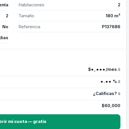
enta
Habitaciones
2
2
Tamaño
180 m²
No
Referencia
P137686
dias
$
●,●●●
/mes
🔒
●.●●
%
🔒
¿Calificas?
🔒
$60,000
brir mi cuota — gratis