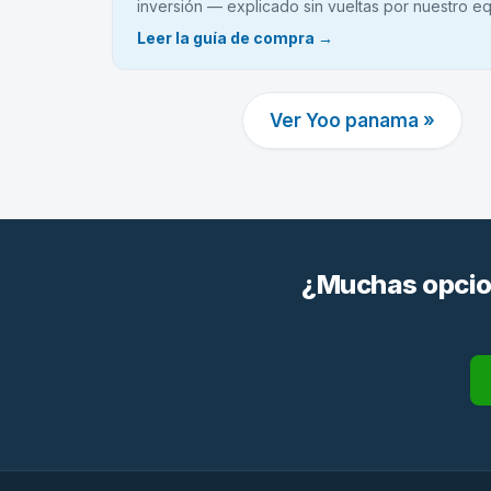
inversión — explicado sin vueltas por nuestro eq
Leer la guía de compra →
Ver Yoo panama »
¿Muchas opcion