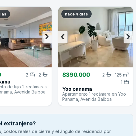
dias
hace 4 dias
›
‹
›
0
$390.000
2
2
2
125 m²
nama
1
to de lujo 2 recámaras
Yoo panama
anama, Avenida Balboa
Apartamento 1 recámara en Yoo
Panama, Avenida Balboa
 extranjero?
 costos reales de cierre y el ángulo de residencia por