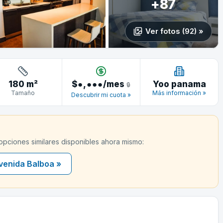
+87
Ver fotos (92) »
180 m²
$
●,●●●
/mes
Yoo panama
🔒
Tamaño
Más información »
Descubrir mi cuota »
 opciones similares disponibles ahora mismo:
venida Balboa »