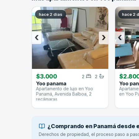
hace 2 dias
hace 2 
‹
›
‹
$3.000
$2.80
2
2
Yoo panama
Yoo pa
Apartamento de lujo en Yoo
Apartamen
Panamá, Avenida Balboa, 2
en Yoo P
recámaras
¿Comprando en Panamá desde el
Derechos de propiedad, el proceso paso a paso,