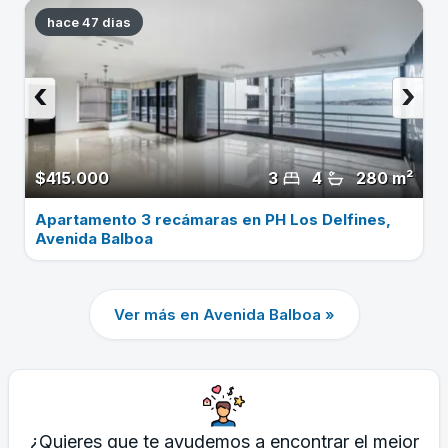
hace 47 dias
‹
›
$415.000
3
4
280 m²
Apartamento 3 recámaras en PH Los Delfines,
Avenida Balboa
Ver más en Avenida Balboa »
¿Quieres que te ayudemos a encontrar el mejor