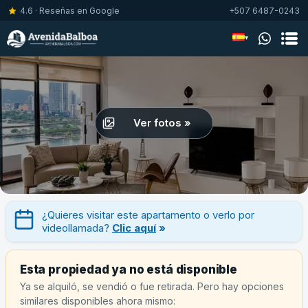
4.6 · Reseñas en Google
+507 6487-0243
▾
Ver fotos »
¿Quieres visitar este apartamento o verlo por
videollamada?
Clic aquí
»
Esta propiedad ya no está disponible
Ya se alquiló, se vendió o fue retirada. Pero hay opciones
similares disponibles ahora mismo: