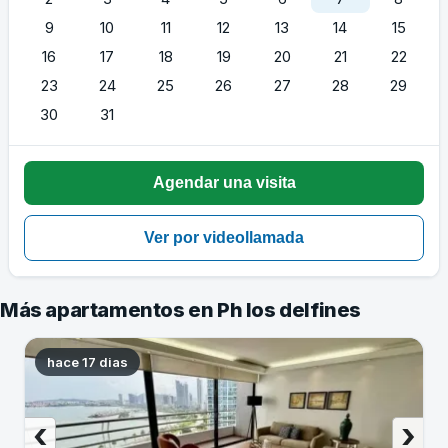
9
10
11
12
13
14
15
16
17
18
19
20
21
22
23
24
25
26
27
28
29
30
31
Más apartamentos en Ph los delfines
hace 17 dias
‹
›