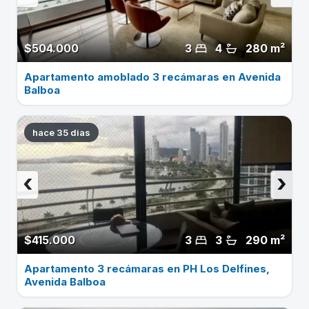
$504.000
3
4
280 m²
Apartamento amoblado 3 recámaras en Avenida
Balboa
hace 35 dias
‹
›
$415.000
3
3
290 m²
Apartamento 3 recámaras en PH Los Delfines,
Avenida Balboa