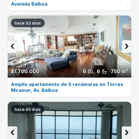
Avenida Balboa
hace 32 dias
‹
›
$1.700.000
6
6
750 m²
Amplio apartamento de 6 recámaras en Torres
Miramar, Av. Balboa
hace 45 dias
‹
›