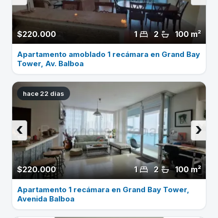
$220.000
1
2
100 m²
Apartamento amoblado 1 recámara en Grand Bay
Tower, Av. Balboa
hace 22 dias
‹
›
$220.000
1
2
100 m²
Apartamento 1 recámara en Grand Bay Tower,
Avenida Balboa