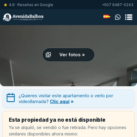
4.6 · Reseñas en Google
+507 6487-0243
▾
Ver fotos »
¿Quieres visitar este apartamento o verlo por
videollamada?
Clic aquí
»
Esta propiedad ya no está disponible
Ya se alquiló, se vendió o fue retirada. Pero hay opciones
similares disponibles ahora mismo: