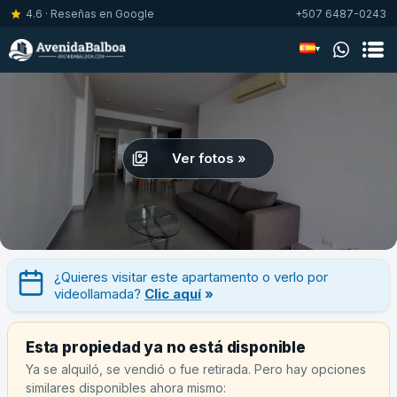
4.6 · Reseñas en Google
+507 6487-0243
▾
Ver fotos »
¿Quieres visitar este apartamento o verlo por
videollamada?
Clic aquí
»
Esta propiedad ya no está disponible
Ya se alquiló, se vendió o fue retirada. Pero hay opciones
similares disponibles ahora mismo: