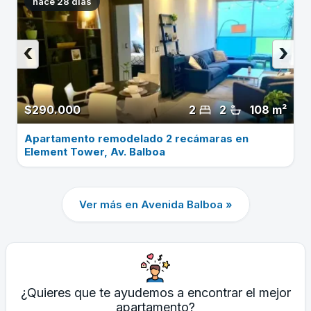
hace 28 dias
‹
›
$290.000
2
2
108 m²
Apartamento remodelado 2 recámaras en
Element Tower, Av. Balboa
Ver más en Avenida Balboa »
¿Quieres que te ayudemos a encontrar el mejor
apartamento?