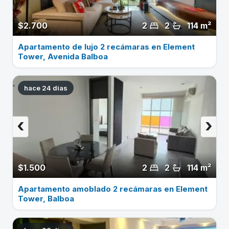
$2.700
2
2
114 m²
Apartamento de lujo 2 recámaras en Element
Tower, Avenida Balboa
hace 24 dias
‹
›
$1.500
2
2
114 m²
Apartamento amoblado 2 recámaras en Element
Tower, Balboa