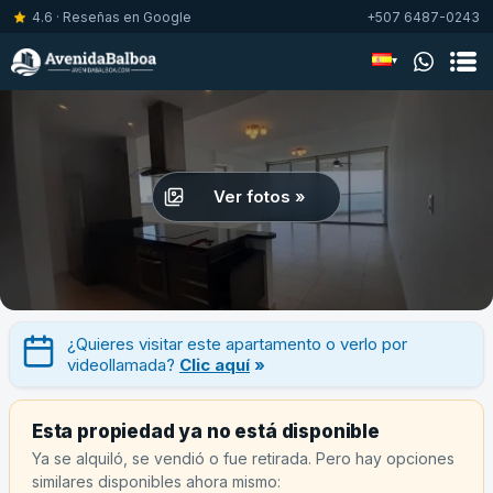
4.6 · Reseñas en Google
+507 6487-0243
▾
Ver fotos »
¿Quieres visitar este apartamento o verlo por
videollamada?
Clic aquí
»
Esta propiedad ya no está disponible
Ya se alquiló, se vendió o fue retirada. Pero hay opciones
similares disponibles ahora mismo: