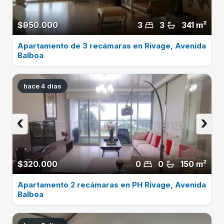
$950.000
3
3
341 m²
Apartamento de 3 recámaras en Rivage, Avenida
Balboa
hace 4 dias
‹
›
$320.000
0
0
150 m²
Apartamento 2 recámaras en PH Rivage, Avenida
Balboa