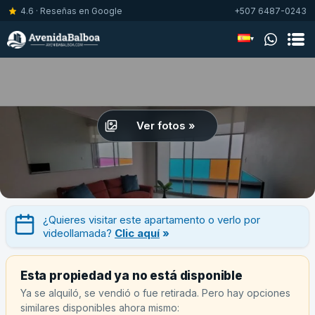
4.6 · Reseñas en Google
+507 6487-0243
▾
Ver fotos »
¿Quieres visitar este apartamento o verlo por
videollamada?
Clic aquí
»
Esta propiedad ya no está disponible
Ya se alquiló, se vendió o fue retirada. Pero hay opciones
similares disponibles ahora mismo: