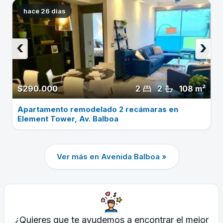
hace 26 dias
‹
›
$290.000
2
2
108 m²
Apartamento remodelado 2 recámaras en
Element Tower, Av. Balboa
Ver más en Avenida Balboa »
¿Quieres que te ayudemos a encontrar el mejor