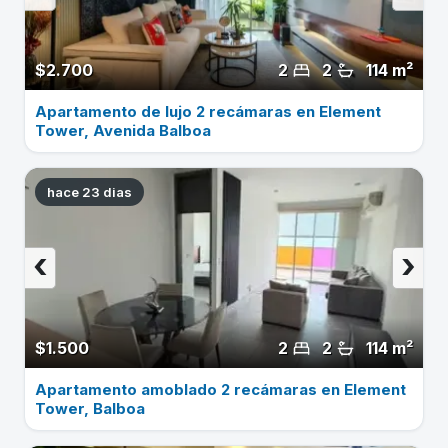
$2.700
2
2
114 m²
Apartamento de lujo 2 recámaras en Element
Tower, Avenida Balboa
hace 23 dias
‹
›
$1.500
2
2
114 m²
Apartamento amoblado 2 recámaras en Element
Tower, Balboa