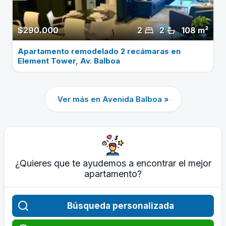
$290.000
2
2
108 m²
Apartamento remodelado 2 recámaras en
Element Tower, Av. Balboa
Ver más en Avenida Balboa »
¿Quieres que te ayudemos a encontrar el mejor
apartamento?
Búsqueda personalizada