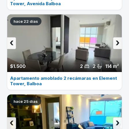
Tower, Avenida Balboa
hace 22 dias
‹
›
$1.500
2
2
114 m²
Apartamento amoblado 2 recámaras en Element
Tower, Balboa
hace 25 dias
‹
›