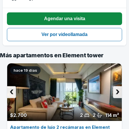
Más apartamentos en Element tower
hace 19 dias
‹
›
$2.700
2
2
114 m²
Apartamento de lujo 2 recámaras en Element