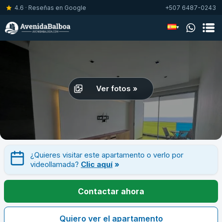
4.6 · Reseñas en Google
+507 6487-0243
▾
Ver fotos »
¿Quieres visitar este apartamento o verlo por
videollamada?
Clic aquí
»
Contactar ahora
Quiero ver el apartamento