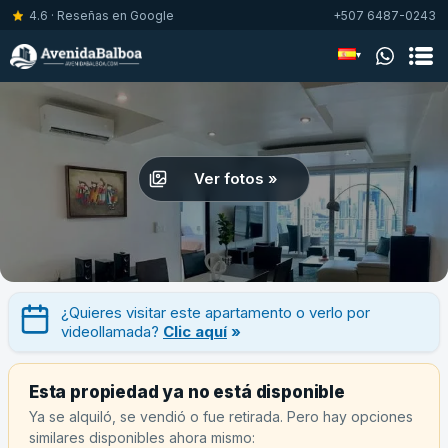
4.6 · Reseñas en Google
+507 6487-0243
▾
Ver fotos »
¿Quieres visitar este apartamento o verlo por
videollamada?
Clic aquí
»
Esta propiedad ya no está disponible
Ya se alquiló, se vendió o fue retirada. Pero hay opciones
similares disponibles ahora mismo: