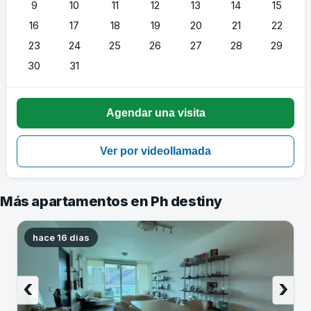
9
10
11
12
13
14
15
16
17
18
19
20
21
22
23
24
25
26
27
28
29
30
31
Más apartamentos en Ph destiny
hace 16 dias
‹
›