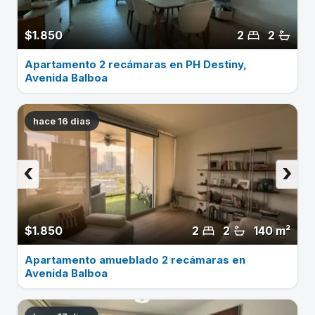
$1.850
2
2
Apartamento 2 recámaras en PH Destiny,
Avenida Balboa
hace 16 dias
‹
›
$1.850
2
2
140 m²
Apartamento amueblado 2 recámaras en
Avenida Balboa