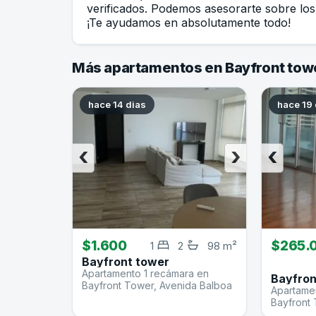
verificados. Podemos asesorarte sobre los 
¡Te ayudamos en absolutamente todo!
Más apartamentos en Bayfront tow
hace 14 dias
hace 19 
‹
›
‹
$1.600
$265.
1
2
98 m²
Bayfront tower
Apartamento 1 recámara en
Bayfron
Bayfront Tower, Avenida Balboa
Apartame
Bayfront