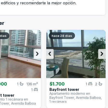
edificios y recomendarte la mejor opción.
er
dias
hace 28 dias
›
‹
›
000
$1.700
1
136 m²
1
2
Bayfront tower
1
Apartamento moderno en
t tower
Bayfront Tower, Avenida Balboa,
nto 1 recámara en
1 recámara
 Tower, Avenida Balboa