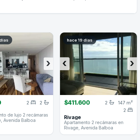
dias
hace 19 dias
›
‹
›
0
$411.600
2
2
2
147 m²
2
to de lujo 2 recámaras
Rivage
e, Avenida Balboa
Apartamento 2 recámaras en
Rivage, Avenida Balboa