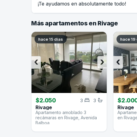
¡Te ayudamos en absolutamente todo!
Más apartamentos en Rivage
hace 15 dias
hace 19 
‹
›
‹
$2.050
$2.00
3
3
Rivage
Rivage
Apartamento amoblado 3
Apartamen
recámaras en Rivage, Avenida
en Rivag
Balboa